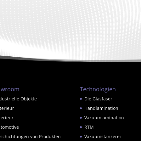
owroom
Technologien
dustrielle Objekte
Die Glasfaser
terieur
Handlamination
terieur
Vakuumlamination
tomotive
RTM
schichtungen von Produkten
Vakuumstanzerei