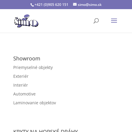
+421 (0)905 620 151
simo@simo.sk
Showroom
Priemyselné objekty
Exteriér
Interiér
Automotive
Laminovanie objektov
KRYTY NA HORSKÉ DRÁHY