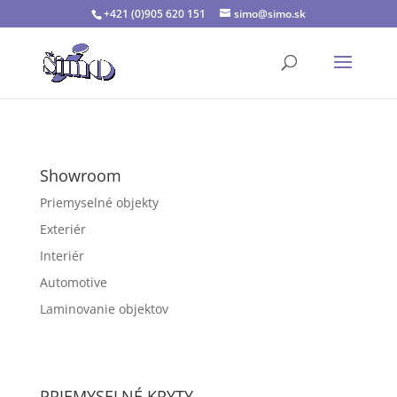
+421 (0)905 620 151
simo@simo.sk
Showroom
Priemyselné objekty
Exteriér
Interiér
Automotive
Laminovanie objektov
PRIEMYSELNÉ KRYTY